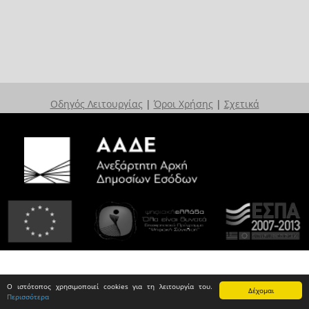
Οδηγός Λειτουργίας
|
Όροι Χρήσης
|
Σχετικά
Ο ιστότοπος χρησιμοποιεί cookies για τη λειτουργία του.
Δέχομαι
Περισσότερα