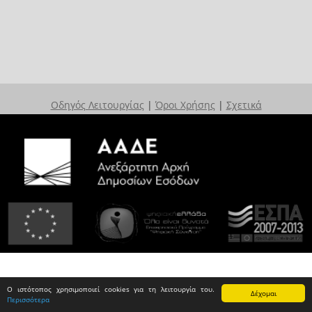
Οδηγός Λειτουργίας
|
Όροι Χρήσης
|
Σχετικά
Ο ιστότοπος χρησιμοποιεί cookies για τη λειτουργία του.
Δέχομαι
Περισσότερα