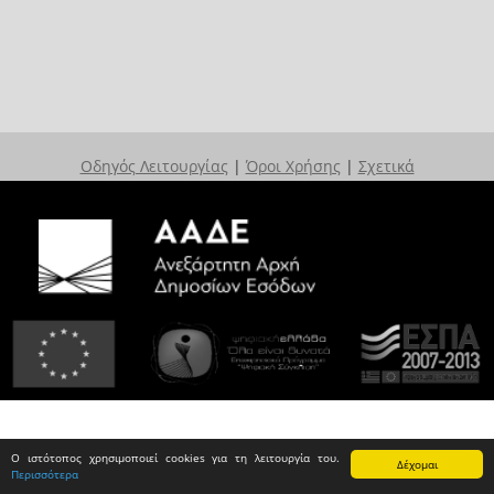
Οδηγός Λειτουργίας
|
Όροι Χρήσης
|
Σχετικά
Ο ιστότοπος χρησιμοποιεί cookies για τη λειτουργία του.
Δέχομαι
Περισσότερα