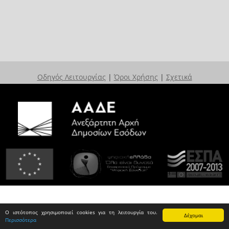
Οδηγός Λειτουργίας
|
Όροι Χρήσης
|
Σχετικά
Ο ιστότοπος χρησιμοποιεί cookies για τη λειτουργία του.
Δέχομαι
Περισσότερα