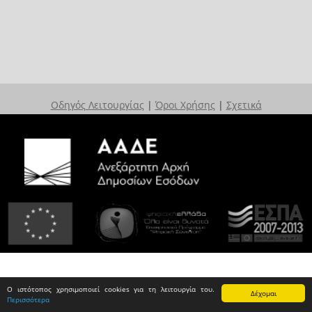
Οδηγός Λειτουργίας
|
Όροι Χρήσης
|
Σχετικά
Ο ιστότοπος χρησιμοποιεί cookies για τη λειτουργία του.
Δέχομαι
Περισσότερα