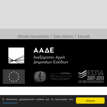
Οδηγός Λειτουργίας
|
Όροι Χρήσης
|
Σχετικά
Ο ιστότοπος χρησιμοποιεί cookies για τη λειτουργία του.
Δέχομαι
Περισσότερα