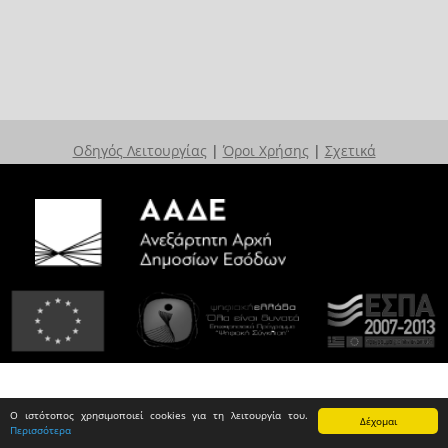
Οδηγός Λειτουργίας
|
Όροι Χρήσης
|
Σχετικά
Ο ιστότοπος χρησιμοποιεί cookies για τη λειτουργία του.
Δέχομαι
Περισσότερα