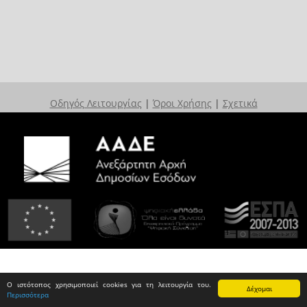
Οδηγός Λειτουργίας
|
Όροι Χρήσης
|
Σχετικά
Ο ιστότοπος χρησιμοποιεί cookies για τη λειτουργία του.
Δέχομαι
Περισσότερα