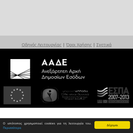
Οδηγός Λειτουργίας
|
Όροι Χρήσης
|
Σχετικά
Ο ιστότοπος χρησιμοποιεί cookies για τη λειτουργία του.
Δέχομαι
Περισσότερα