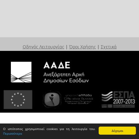
Οδηγός Λειτουργίας
|
Όροι Χρήσης
|
Σχετικά
Ο ιστότοπος χρησιμοποιεί cookies για τη λειτουργία του.
Δέχομαι
Περισσότερα