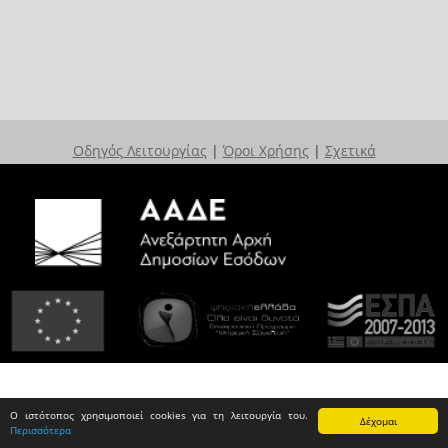
Οδηγός Λειτουργίας
|
Όροι Χρήσης
|
Σχετικά
Ο ιστότοπος χρησιμοποιεί cookies για τη λειτουργία του.
Δέχομαι
Περισσότερα