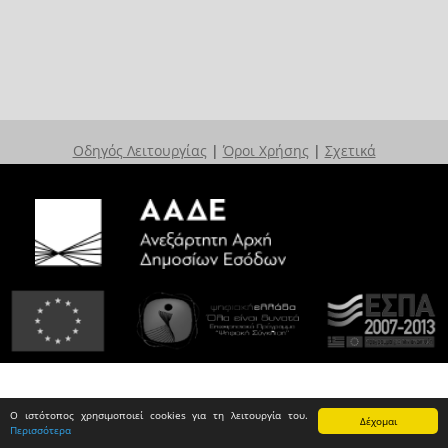
Οδηγός Λειτουργίας
|
Όροι Χρήσης
|
Σχετικά
Ο ιστότοπος χρησιμοποιεί cookies για τη λειτουργία του.
Δέχομαι
Περισσότερα