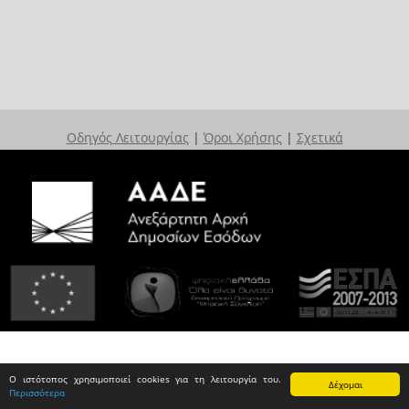
Οδηγός Λειτουργίας
|
Όροι Χρήσης
|
Σχετικά
Ο ιστότοπος χρησιμοποιεί cookies για τη λειτουργία του.
Δέχομαι
Περισσότερα