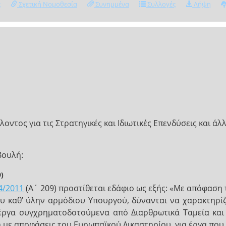
ς
Σχετική Νομοθεσία
Συνημμένα
Συλλογές
Λήψη
τος για τις Στρατηγικές και Ιδιωτικές Επενδύσεις και άλλ
Βουλή:
)
4/2011
(Α΄ 209) προστίθεται εδάφιο ως εξής: «Με απόφαση
ου καθ’ ύλην αρμόδιου Υπουργού, δύνανται να χαρακτηρί
ια έργα συγχρηματοδοτούμενα από Διαρθρωτικά Ταμεία κα
με αποφάσεις του Ευρωπαϊκού Δικαστηρίου, για έργα που 