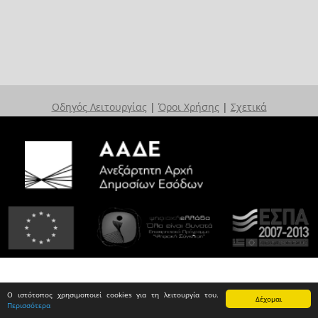
Οδηγός Λειτουργίας
|
Όροι Χρήσης
|
Σχετικά
Ο ιστότοπος χρησιμοποιεί cookies για τη λειτουργία του.
Δέχομαι
Περισσότερα