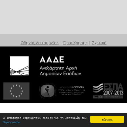
Οδηγός Λειτουργίας
|
Όροι Χρήσης
|
Σχετικά
Ο ιστότοπος χρησιμοποιεί cookies για τη λειτουργία του.
Δέχομαι
Περισσότερα