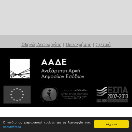
Οδηγός Λειτουργίας
|
Όροι Χρήσης
|
Σχετικά
Ο ιστότοπος χρησιμοποιεί cookies για τη λειτουργία του.
Δέχομαι
Περισσότερα