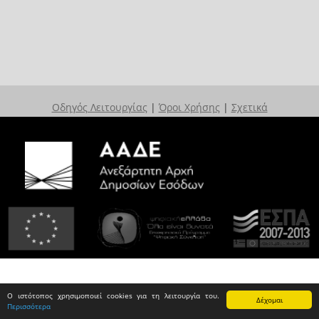
Οδηγός Λειτουργίας
|
Όροι Χρήσης
|
Σχετικά
Ο ιστότοπος χρησιμοποιεί cookies για τη λειτουργία του.
Δέχομαι
Περισσότερα