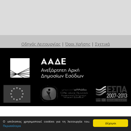
Οδηγός Λειτουργίας
|
Όροι Χρήσης
|
Σχετικά
Ο ιστότοπος χρησιμοποιεί cookies για τη λειτουργία του.
Δέχομαι
Περισσότερα