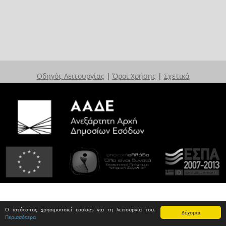
Οδηγός Λειτουργίας
|
Όροι Χρήσης
|
Σχετικά
Ο ιστότοπος χρησιμοποιεί cookies για τη λειτουργία του.
Δέχομαι
Περισσότερα