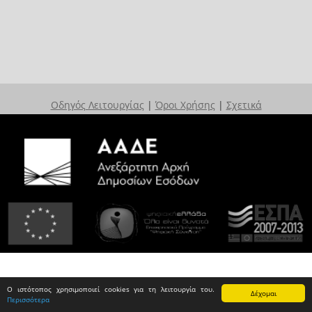
Οδηγός Λειτουργίας
|
Όροι Χρήσης
|
Σχετικά
Ο ιστότοπος χρησιμοποιεί cookies για τη λειτουργία του.
Δέχομαι
Περισσότερα