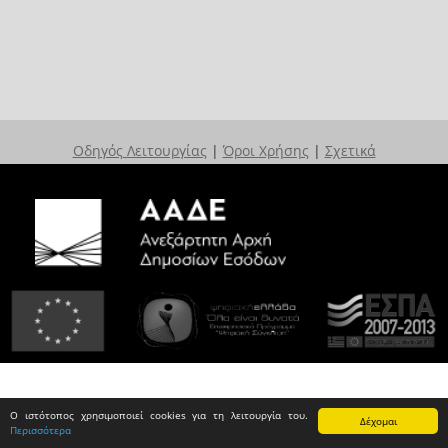
Οδηγός Λειτουργίας
|
Όροι Χρήσης
|
Σχετικά
Ο ιστότοπος χρησιμοποιεί cookies για τη λειτουργία του.
Δέχομαι
Περισσότερα