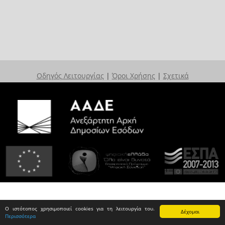
Οδηγός Λειτουργίας
|
Όροι Χρήσης
|
Σχετικά
Ο ιστότοπος χρησιμοποιεί cookies για τη λειτουργία του.
Δέχομαι
Περισσότερα