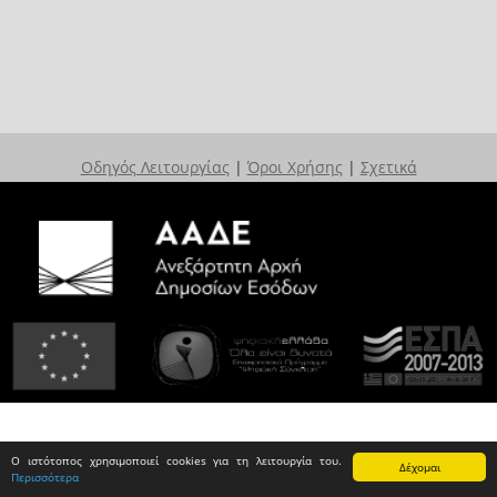
Οδηγός Λειτουργίας
|
Όροι Χρήσης
|
Σχετικά
Ο ιστότοπος χρησιμοποιεί cookies για τη λειτουργία του.
Δέχομαι
Περισσότερα