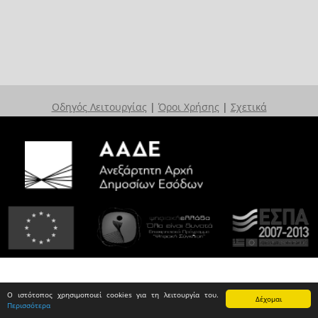
Οδηγός Λειτουργίας
|
Όροι Χρήσης
|
Σχετικά
Ο ιστότοπος χρησιμοποιεί cookies για τη λειτουργία του.
Δέχομαι
Περισσότερα