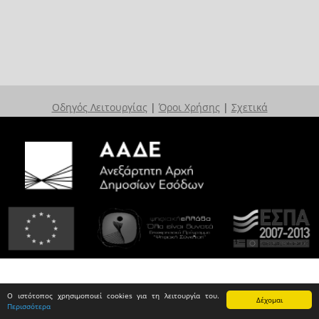
Οδηγός Λειτουργίας
|
Όροι Χρήσης
|
Σχετικά
Ο ιστότοπος χρησιμοποιεί cookies για τη λειτουργία του.
Δέχομαι
Περισσότερα