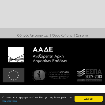
Οδηγός Λειτουργίας
|
Όροι Χρήσης
|
Σχετικά
Ο ιστότοπος χρησιμοποιεί cookies για τη λειτουργία του.
Δέχομαι
Περισσότερα