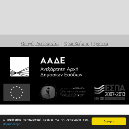
Οδηγός Λειτουργίας
|
Όροι Χρήσης
|
Σχετικά
Ο ιστότοπος χρησιμοποιεί cookies για τη λειτουργία του.
Δέχομαι
Περισσότερα