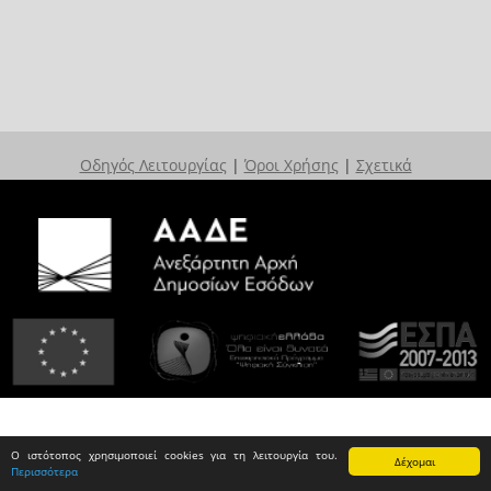
Οδηγός Λειτουργίας
|
Όροι Χρήσης
|
Σχετικά
Ο ιστότοπος χρησιμοποιεί cookies για τη λειτουργία του.
Δέχομαι
Περισσότερα