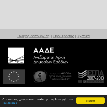
Οδηγός Λειτουργίας
|
Όροι Χρήσης
|
Σχετικά
Ο ιστότοπος χρησιμοποιεί cookies για τη λειτουργία του.
Δέχομαι
Περισσότερα