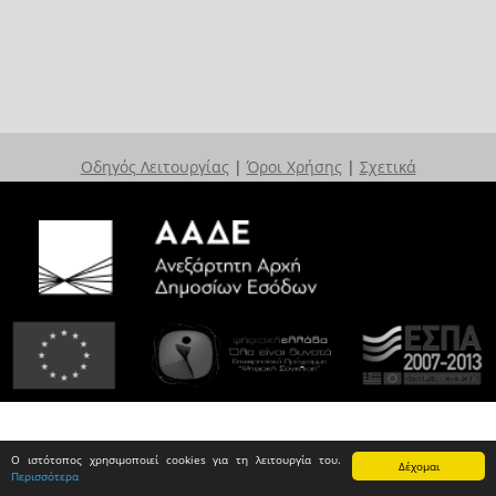
Οδηγός Λειτουργίας
|
Όροι Χρήσης
|
Σχετικά
Ο ιστότοπος χρησιμοποιεί cookies για τη λειτουργία του.
Δέχομαι
Περισσότερα