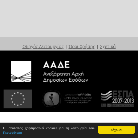
Οδηγός Λειτουργίας
|
Όροι Χρήσης
|
Σχετικά
Ο ιστότοπος χρησιμοποιεί cookies για τη λειτουργία του.
Δέχομαι
Περισσότερα