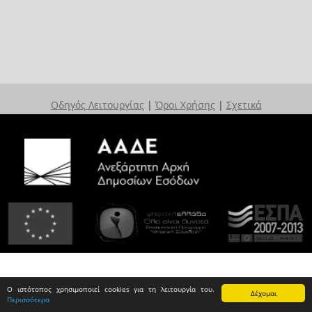
Οδηγός Λειτουργίας
|
Όροι Χρήσης
|
Σχετικά
Ο ιστότοπος χρησιμοποιεί cookies για τη λειτουργία του.
Δέχομαι
Περισσότερα