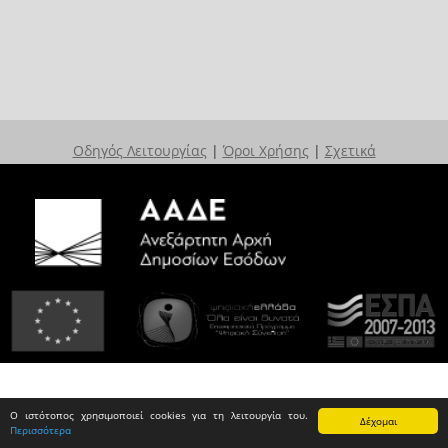
Οδηγός Λειτουργίας
|
Όροι Χρήσης
|
Σχετικά
Ο ιστότοπος χρησιμοποιεί cookies για τη λειτουργία του.
Δέχομαι
Περισσότερα