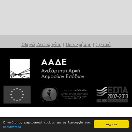
Οδηγός Λειτουργίας
|
Όροι Χρήσης
|
Σχετικά
Ο ιστότοπος χρησιμοποιεί cookies για τη λειτουργία του.
Δέχομαι
Περισσότερα