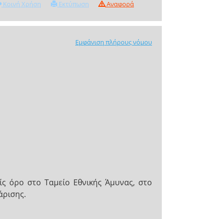
Κοινή Χρήση
Εκτύπωση
Αναφορά
Εμφάνιση πλήρους νόμου
ίς όρο στο Ταμείο Εθνικής Άμυνας, στο
άρισης.