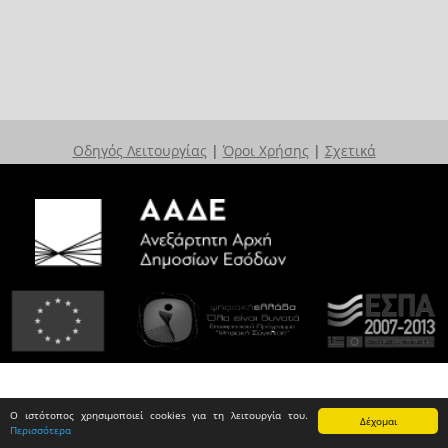
Οδηγός Λειτουργίας
|
Όροι Χρήσης
|
Σχετικά
Ο ιστότοπος χρησιμοποιεί cookies για τη λειτουργία του.
Δέχομαι
Περισσότερα