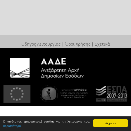
Οδηγός Λειτουργίας
|
Όροι Χρήσης
|
Σχετικά
Ο ιστότοπος χρησιμοποιεί cookies για τη λειτουργία του.
Δέχομαι
Περισσότερα