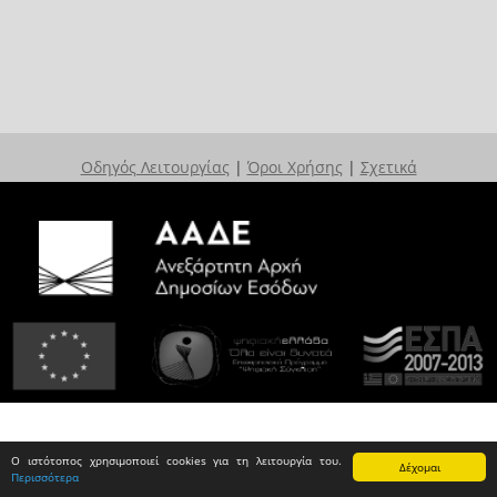
Οδηγός Λειτουργίας
|
Όροι Χρήσης
|
Σχετικά
Ο ιστότοπος χρησιμοποιεί cookies για τη λειτουργία του.
Δέχομαι
Περισσότερα