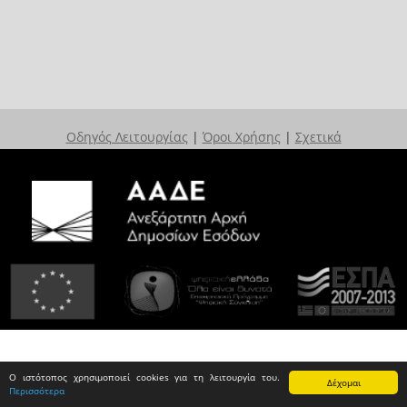
Οδηγός Λειτουργίας
|
Όροι Χρήσης
|
Σχετικά
Ο ιστότοπος χρησιμοποιεί cookies για τη λειτουργία του.
Δέχομαι
Περισσότερα