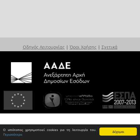
Οδηγός Λειτουργίας
|
Όροι Χρήσης
|
Σχετικά
Ο ιστότοπος χρησιμοποιεί cookies για τη λειτουργία του.
Δέχομαι
Περισσότερα