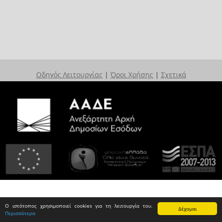
Οδηγός Λειτουργίας
|
Όροι Χρήσης
|
Σχετικά
Ο ιστότοπος χρησιμοποιεί cookies για τη λειτουργία του.
Δέχομαι
Περισσότερα