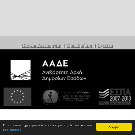
Οδηγός Λειτουργίας
|
Όροι Χρήσης
|
Σχετικά
Ο ιστότοπος χρησιμοποιεί cookies για τη λειτουργία του.
Δέχομαι
Περισσότερα