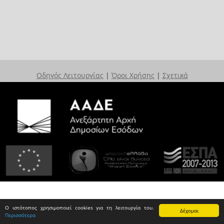
Οδηγός Λειτουργίας
|
Όροι Χρήσης
|
Σχετικά
Ο ιστότοπος χρησιμοποιεί cookies για τη λειτουργία του.
Δέχομαι
Περισσότερα