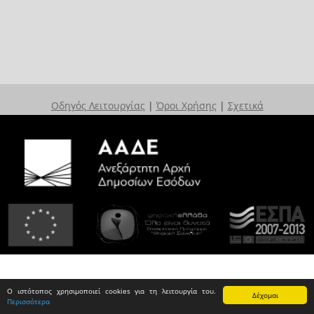
Οδηγός Λειτουργίας
|
Όροι Χρήσης
|
Σχετικά
Ο ιστότοπος χρησιμοποιεί cookies για τη λειτουργία του.
Δέχομαι
Περισσότερα