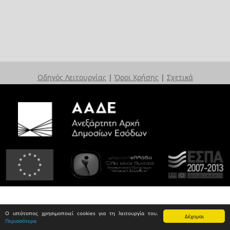
Οδηγός Λειτουργίας
|
Όροι Χρήσης
|
Σχετικά
Ο ιστότοπος χρησιμοποιεί cookies για τη λειτουργία του.
Δέχομαι
Περισσότερα