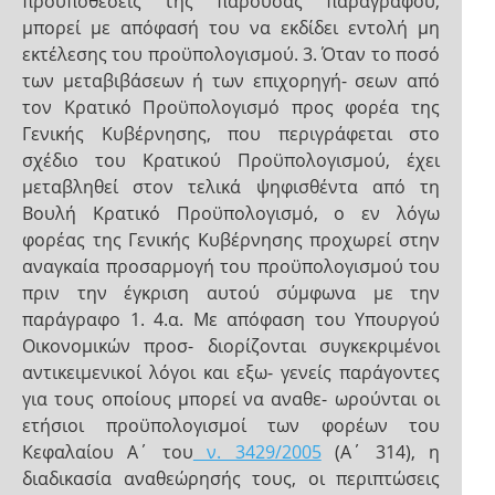
προϋποθέσεις της παρούσας παραγράφου,
μπορεί με απόφασή του να εκδίδει εντολή μη
εκτέλεσης του προϋπολογισμού. 3. Όταν το ποσό
των μεταβιβάσεων ή των επιχορηγή- σεων από
τον Κρατικό Προϋπολογισμό προς φορέα της
Γενικής Κυβέρνησης, που περιγράφεται στο
σχέδιο του Κρατικού Προϋπολογισμού, έχει
μεταβληθεί στον τελικά ψηφισθέντα από τη
Βουλή Κρατικό Προϋπολογισμό, ο εν λόγω
φορέας της Γενικής Κυβέρνησης προχωρεί στην
αναγκαία προσαρμογή του προϋπολογισμού του
πριν την έγκριση αυτού σύμφωνα με την
παράγραφο 1. 4.α. Με απόφαση του Υπουργού
Οικονομικών προσ- διορίζονται συγκεκριμένοι
αντικειμενικοί λόγοι και εξω- γενείς παράγοντες
για τους οποίους μπορεί να αναθε- ωρούνται οι
ετήσιοι προϋπολογισμοί των φορέων του
Κεφαλαίου Α΄ του
ν. 3429/2005
(Α΄ 314), η
διαδικασία αναθεώρησής τους, οι περιπτώσεις