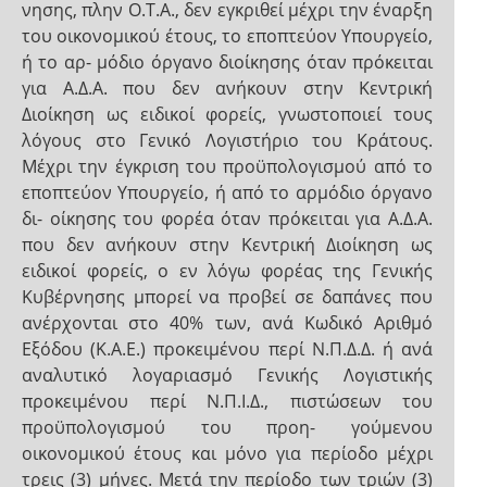
νησης, πλην Ο.Τ.Α., δεν εγκριθεί μέχρι την έναρξη
του οικονομικού έτους, το εποπτεύον Υπουργείο,
ή το αρ- μόδιο όργανο διοίκησης όταν πρόκειται
για Α.Δ.Α. που δεν ανήκουν στην Κεντρική
Διοίκηση ως ειδικοί φορείς, γνωστοποιεί τους
λόγους στο Γενικό Λογιστήριο του Κράτους.
Μέχρι την έγκριση του προϋπολογισμού από το
εποπτεύον Υπουργείο, ή από το αρμόδιο όργανο
δι- οίκησης του φορέα όταν πρόκειται για Α.Δ.Α.
που δεν ανήκουν στην Κεντρική Διοίκηση ως
ειδικοί φορείς, ο εν λόγω φορέας της Γενικής
Κυβέρνησης μπορεί να προβεί σε δαπάνες που
ανέρχονται στο 40% των, ανά Κωδικό Αριθμό
Εξόδου (Κ.Α.Ε.) προκειμένου περί Ν.Π.Δ.Δ. ή ανά
αναλυτικό λογαριασμό Γενικής Λογιστικής
προκειμένου περί Ν.Π.Ι.Δ., πιστώσεων του
προϋπολογισμού του προη- γούμενου
οικονομικού έτους και μόνο για περίοδο μέχρι
τρεις (3) μήνες. Μετά την περίοδο των τριών (3)