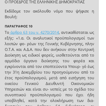
Ο ΠΡΟΕΔΡΟΣ ΤΗΣ ΕΛΛΗΝΙΚΗΣ ΔΗΜΟΚΡΑΤΙΑΣ
Εκδίδομε τον ακόλουθο νόμο που ψήφισε η
Βουλή:
ΠΑΡΑΓΡΑΦΟΣ 10
Το
άρθρο 63 του ν. 4270/2014
, αντικαθίσταται ως
εξής: «1.α. Οι αναλυτικοί προϋπολογισμοί των
λοιπών φο- ρέων της Γενικής Κυβέρνησης, πλην
Ο.Τ.Α. και Α.Δ.Α. που δεν ανήκουν στην Κεντρική
Διοίκηση ως ειδικοί φορείς, υιοθετούνται από το
αρμόδιο όργανο διοίκησης του φορέα και
εγκρίνονται από τον εποπτεύοντα Υπουρ- γό έως
την 31η Δεκεμβρίου του προηγούμενου από το
έτος προϋπολογισμού, μετά από εισήγηση του
οικείου Γενικού Διευθυντή Οικονομικών
Υπηρεσιών και είναι συ- νεπείς με το σχέδιο του
συνοπτικού προϋπολογισμού που έχει ήδη
υποβληθεί, κατά την ολοκλήρωση των δια-