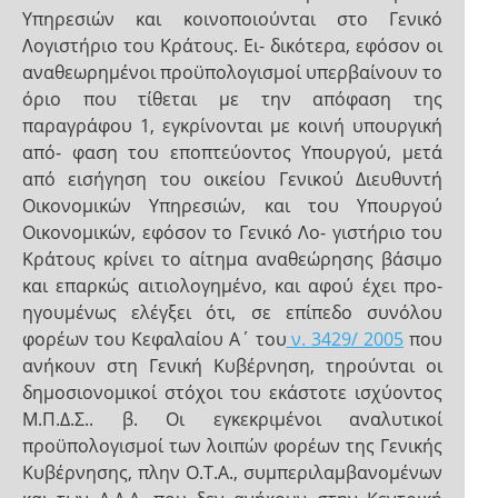
Υπηρεσιών και κοινοποιούνται στο Γενικό
Λογιστήριο του Κράτους. Ει- δικότερα, εφόσον οι
αναθεωρημένοι προϋπολογισμοί υπερβαίνουν το
όριο που τίθεται με την απόφαση της
παραγράφου 1, εγκρίνονται με κοινή υπουργική
από- φαση του εποπτεύοντος Υπουργού, μετά
από εισήγηση του οικείου Γενικού Διευθυντή
Οικονομικών Υπηρεσιών, και του Υπουργού
Οικονομικών, εφόσον το Γενικό Λο- γιστήριο του
Κράτους κρίνει το αίτημα αναθεώρησης βάσιμο
και επαρκώς αιτιολογημένο, και αφού έχει προ-
ηγουμένως ελέγξει ότι, σε επίπεδο συνόλου
φορέων του Κεφαλαίου Α΄ του
ν. 3429/ 2005
που
ανήκουν στη Γενική Κυβέρνηση, τηρούνται οι
δημοσιονομικοί στόχοι του εκάστοτε ισχύοντος
Μ.Π.Δ.Σ.. β. Οι εγκεκριμένοι αναλυτικοί
προϋπολογισμοί των λοιπών φορέων της Γενικής
Κυβέρνησης, πλην Ο.Τ.Α., συμπεριλαμβανομένων