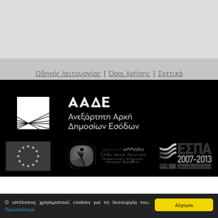
Οδηγός Λειτουργίας
|
Όροι Χρήσης
|
Σχετικά
Ο ιστότοπος χρησιμοποιεί cookies για τη λειτουργία του.
Δέχομαι
Περισσότερα