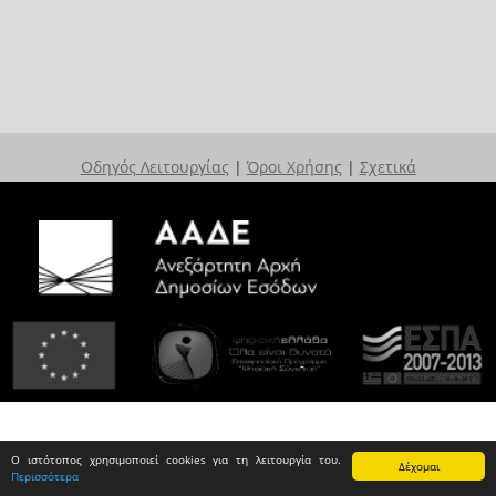
Οδηγός Λειτουργίας
|
Όροι Χρήσης
|
Σχετικά
Ο ιστότοπος χρησιμοποιεί cookies για τη λειτουργία του.
Δέχομαι
Περισσότερα