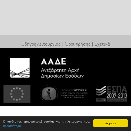
Οδηγός Λειτουργίας
|
Όροι Χρήσης
|
Σχετικά
Ο ιστότοπος χρησιμοποιεί cookies για τη λειτουργία του.
Δέχομαι
Περισσότερα